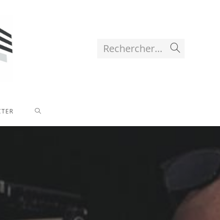
Rechercher…
Envoyer
la
recherche
TOGGLE
CTER
WEBSITE
SEARCH