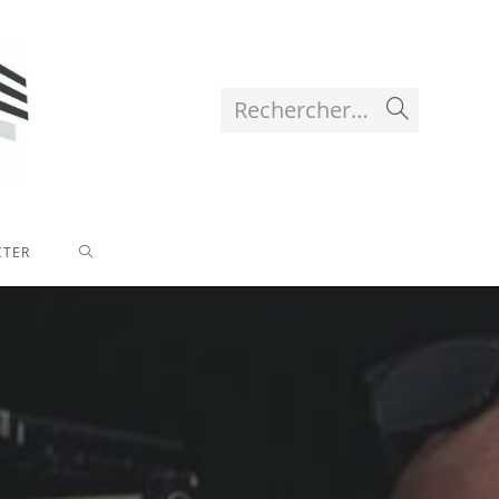
Rechercher…
Envoyer
la
recherche
TOGGLE
CTER
WEBSITE
SEARCH