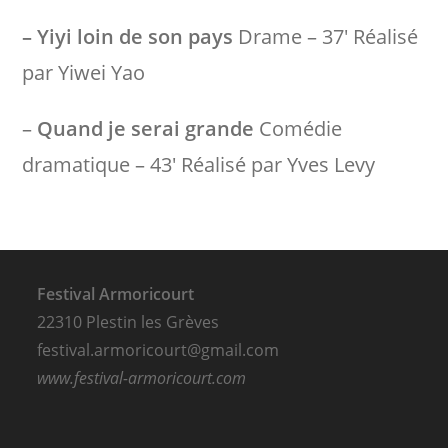
– Yiyi loin de son pays
Drame – 37′ Réalisé
par Yiwei Yao
–
Quand je serai grande
Comédie
dramatique – 43′ Réalisé par Yves Levy
Festival Armoricourt
22310 Plestin les Grèves
festival.armoricourt@gmail.com
www.festival-armoricourt.com