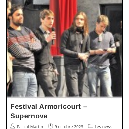
D’honneur
–
Festival Armoricourt –
Supernova
Auteur/autrice
Publication
Post
Pascal Martin
9 octobre 2023
Les news