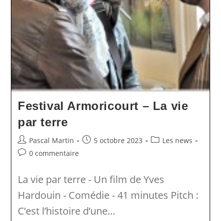
Festival Armoricourt – La vie
par terre
Auteur/autrice
Publication
Post
Pascal Martin
5 octobre 2023
Les news
de
publiée :
category:
Commentaires
0 commentaire
la
de
publication :
la
La vie par terre - Un film de Yves
publication :
Hardouin - Comédie - 41 minutes Pitch :
C’est l’histoire d’une…