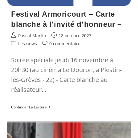
Festival Armoricourt – Carte
blanche à l’invité d’honneur –
Auteur/autrice
Publication
Pascal Martin
18 octobre 2023
de
publiée :
Post
Commentaires
Les news
0 commentaire
la
category:
de
publication :
la
Soirée spéciale jeudi 16 novembre à
publication :
20h30 (au cinéma Le Douron, à Plestin-
les-Grèves - 22) - Carte blanche au
réalisateur…
Festival
Continuer La Lecture
Armoricourt
–
Carte
Blanche
À
L’invité