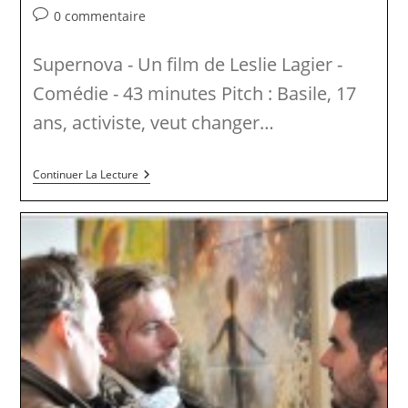
de
publiée :
category:
Commentaires
0 commentaire
la
de
publication :
la
Supernova - Un film de Leslie Lagier -
publication :
Comédie - 43 minutes Pitch : Basile, 17
ans, activiste, veut changer…
Festival
Continuer La Lecture
Armoricourt
–
Supernova