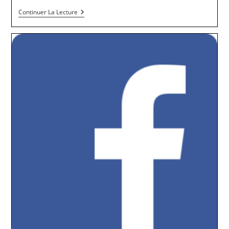
Festival
Continuer La Lecture
Armoricourt
–
#15
–
Le
Programme
–