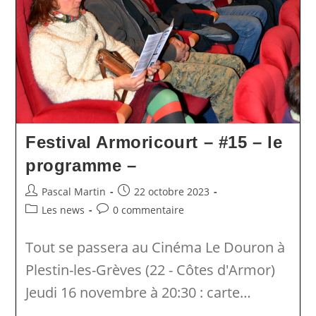
Festival Armoricourt – #15 – le
programme –
Auteur/autrice
Publication
Pascal Martin
22 octobre 2023
de
publiée :
Post
Commentaires
Les news
0 commentaire
la
category:
de
publication :
la
Tout se passera au Cinéma Le Douron à
publication :
Plestin-les-Grèves (22 - Côtes d'Armor)
Jeudi 16 novembre à 20:30 : carte…