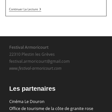
Festival
Continuer La Lecture
Armoricourt
–
La
Vie
Par
Terre
Festival Armoricourt
22310 Plestin les Grèves
festival.armoricourt@gmail.com
www.festival-armoricourt.com
Les partenaires
Cinéma Le Douron
Office de tourisme de la côte de granite rose