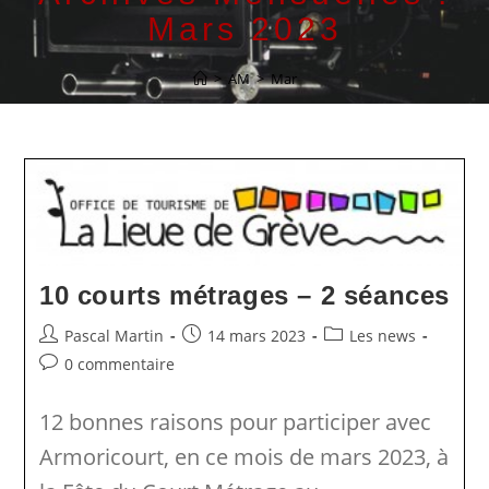
Mars 2023
>
AM
>
Mar
10 courts métrages – 2 séances
Auteur/autrice
Publication
Post
Pascal Martin
14 mars 2023
Les news
de
publiée :
category:
Commentaires
0 commentaire
la
de
publication :
la
12 bonnes raisons pour participer avec
publication :
Armoricourt, en ce mois de mars 2023, à