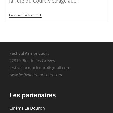
la Fête du Court Métrage au…
10
Continuer La Lecture
Courts
Métrages
–
2
Séances
Festival Armoricourt
22310 Plestin les Grèves
festival.armoricourt@gmail.com
www.festival-armoricourt.com
Les partenaires
Cinéma Le Douron