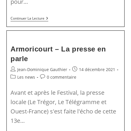
pour…
Armoricourt
Continuer La Lecture
–
Bilan
Et
Perspectives
Armoricourt – La presse en
parle
Auteur/autrice
Publication
Jean-Dominique Gauthier
14 décembre 2021
de
publiée :
Post
Commentaires
Les news
0 commentaire
la
category:
de
publication :
la
Avant et après le Festival, la presse
publication :
locale (Le Trégor, Le Télégramme et
Ouest-France) s'est faite l'écho de cette
13e…