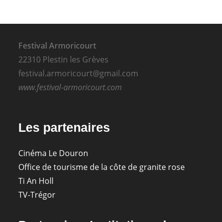
–
Épilogue
Festival Armoricourt
22310 Plestin les Grèves
festival.armoricourt@gmail.com
www.festival-armoricourt.com
Les partenaires
Cinéma Le Douron
Office de tourisme de la côte de granite rose
Ti An Holl
TV-Trégor