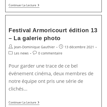
Armoricourt
Continuer La Lecture
–
La
Presse
En
Parle
Festival Armoricourt édition 13
– La galerie photo
Auteur/autrice
Publication
Jean-Dominique Gauthier
13 décembre 2021
de
publiée :
Post
Commentaires
Les news
0 commentaire
la
category:
de
publication :
la
Pour garder une trace de ce bel
publication :
événement cinéma, deux membres de
notre équipe ont pris une série de
clichés…
Festival
Continuer La Lecture
Armoricourt