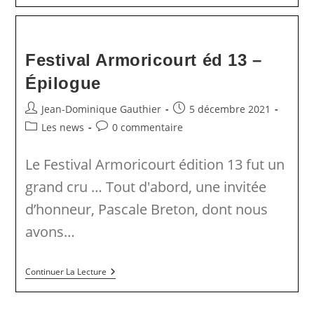
Édition
13
–
La
Galerie
Festival Armoricourt éd 13 –
Photo
Épilogue
Auteur/autrice
Publication
Jean-Dominique Gauthier
5 décembre 2021
de
publiée :
Post
Commentaires
Les news
0 commentaire
la
category:
de
publication :
la
Le Festival Armoricourt édition 13 fut un
publication :
grand cru … Tout d'abord, une invitée
d’honneur, Pascale Breton, dont nous
avons…
Festival
Continuer La Lecture
Armoricourt
Éd
13