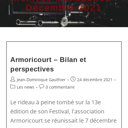
Décembre 2021
>
PM
>
Déc
Armoricourt – Bilan et
perspectives
Auteur/autrice
Publication
Jean-Dominique Gauthier
24 décembre 2021
de
publiée :
Post
Commentaires
Les news
0 commentaire
la
category:
de
publication :
la
Le rideau à peine tombé sur la 13e
publication :
édition de son Festival, l'association
Armoricourt se réunissait le 7 décembre